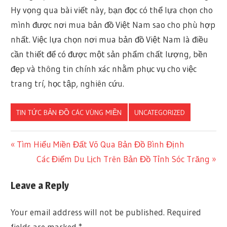
Hy vọng qua bài viết này, bạn đọc có thể lựa chọn cho
mình được nơi mua bản đồ Việt Nam sao cho phù hợp
nhất. Việc lựa chọn nơi mua bản đồ Việt Nam là điều
cần thiết để có được một sản phẩm chất lượng, bền
đẹp và thông tin chính xác nhằm phục vụ cho việc
trang trí, học tập, nghiên cứu.
TIN TỨC BẢN ĐỒ CÁC VÙNG MIỀN
UNCATEGORIZED
Previous
Tìm Hiểu Miền Đất Võ Qua Bản Đồ Bình Định
Post
Post:
Next
Các Điểm Du Lịch Trên Bản Đồ Tỉnh Sóc Trăng
Post:
navigation
Leave a Reply
Your email address will not be published.
Required
fields are marked
*