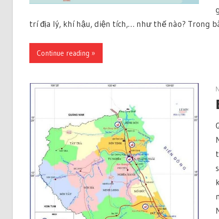
trí địa lý, khí hậu, diện tích,… như thế nào? Trong b
Continue reading »