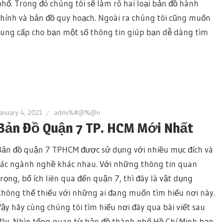
phố. Trong đó chúng tôi sẽ làm rõ hai loại bản đồ hành
chính và bản đồ quy hoạch. Ngoài ra chúng tôi cũng muốn
cung cấp cho bạn một số thông tin giúp bạn dễ dàng tìm
anuary 4, 2021
admi%#@%@n
Bản Đồ Quận 7 TP. HCM Mới Nhất
Bản đồ quận 7 TPHCM được sử dụng với nhiều mục đích và
các ngành nghề khác nhau. Với những thông tin quan
trọng, bổ ích liên qua đến quận 7, thì đây là vật dụng
không thể thiếu với những ai đang muốn tìm hiểu nơi này.
Vậy hãy cùng chúng tôi tìm hiểu nơi đây qua bài viết sau
đây. Nhìn tổng quan từ bản đồ thành phố Hồ Chí Minh bạn