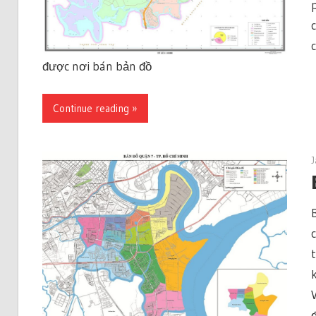
được nơi bán bản đồ
Continue reading »
J