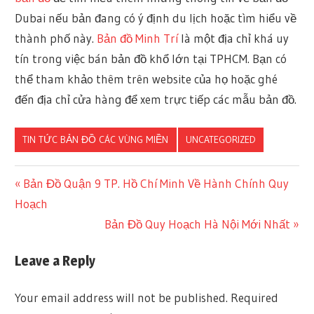
Dubai nếu bản đang có ý định du lịch hoặc tìm hiểu về
thành phố này.
Bản đồ Minh Trí
là một địa chỉ khá uy
tín trong việc bán bản đồ khổ lớn tại TPHCM. Bạn có
thể tham khảo thêm trên website của họ hoặc ghé
đến địa chỉ cửa hàng để xem trực tiếp các mẫu bản đồ.
TIN TỨC BẢN ĐỒ CÁC VÙNG MIỀN
UNCATEGORIZED
Previous
Bản Đồ Quận 9 TP. Hồ Chí Minh Về Hành Chính Quy
Post
Hoạch
Post:
Next
Bản Đồ Quy Hoạch Hà Nội Mới Nhất
navigation
Post:
Leave a Reply
Your email address will not be published.
Required