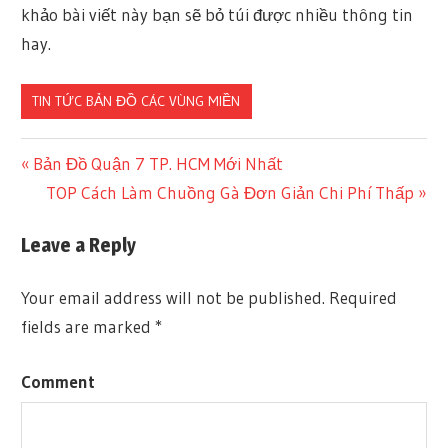
khảo bài viết này bạn sẽ bỏ túi được nhiều thông tin
hay.
TIN TỨC BẢN ĐỒ CÁC VÙNG MIỀN
Previous
Bản Đồ Quận 7 TP. HCM Mới Nhất
Post
Post:
Next
TOP Cách Làm Chuồng Gà Đơn Giản Chi Phí Thấp
Post:
navigation
Leave a Reply
Your email address will not be published.
Required
fields are marked
*
Comment