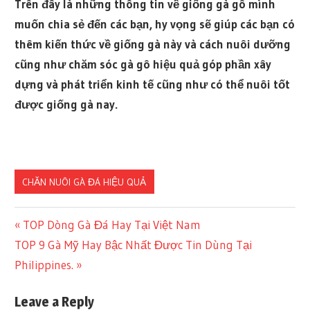
Trên đây là những thông tin về giống gà gô mình
muốn chia sẻ đến các bạn, hy vọng sẽ giúp các bạn có
thêm kiến thức về giống gà này và cách nuôi dưỡng
cũng như chăm sóc gà gô hiệu quả góp phần xây
dựng và phát triển kinh tế cũng như có thể nuôi tốt
được giống gà nay.
CHĂN NUÔI GÀ ĐÁ HIỆU QUẢ
Previous
TOP Dòng Gà Đá Hay Tại Việt Nam
Post
Next
TOP 9 Gà Mỹ Hay Bậc Nhất Được Tin Dùng Tại
Post:
Post:
Philippines.
navigation
Leave a Reply