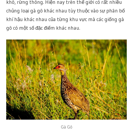
khô, rừng thông. Hiện nay trên thế giới có rất nhiều
chủng loại gà gô khác nhau tùy thuộc vào sự phân bố
khí hậu khác nhau của từng khu vực mà các giống gà
gô có một số đặc điểm khác nhau.
Gà Gô