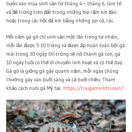
bước vào mùa sinh sản từ tháng 4 – tháng 6, làm tổ
và đẻ trứng trên đất trong những bụi rậm kín đáo
hoặc trong các hốc đá kín bằng những sợi cỏ, rác.
Mỗi năm gà gô chỉ sinh sản một lần trong tự nhiên,
mỗi lần được 5-10 trứng và được ấp hoàn toàn bởi gà
mái trong 30 ngày thì trứng sẽ nở thành gà con, gà
10 ngày tuổi có thể di chuyển linh hoạt và có thể bay.
Gà gô là giống gà gáy quanh năm, mỗi ngày chúng
thường gáy vào buổi sáng và cả buổi chiều. Tham
khảo cách nuôi gà Mỹ tại:
https://traigaminhtri.com/