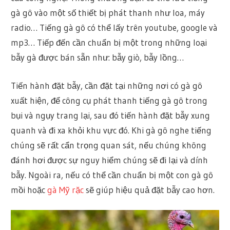
gà gô vào một số thiết bị phát thanh như loa, máy
radio… Tiếng gà gô có thể lấy trên youtube, google và
mp3… Tiếp đến cần chuẩn bị một trong những loại
bẫy gà được bán sẵn như: bẫy giò, bẫy lồng…
Tiến hành đặt bẫy, cần đặt tại những nơi có gà gô
xuất hiện, để công cụ phát thanh tiếng gà gô trong
bụi và ngụy trang lại, sau đó tiến hành đặt bẫy xung
quanh và đi xa khỏi khu vực đó. Khi gà gô nghe tiếng
chúng sẽ rất cẩn trọng quan sát, nếu chúng không
đánh hơi được sự nguy hiểm chúng sẽ đi lại và dính
bẫy. Ngoài ra, nếu có thể cần chuẩn bị một con gà gô
mồi hoặc
gà Mỹ rặc
sẽ giúp hiệu quả đặt bẫy cao hơn.