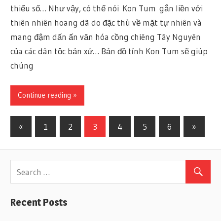
thiểu số… Như vậy, có thể nói Kon Tum gắn liền với
thiên nhiên hoang dã do đặc thù về mặt tự nhiên và
mang đậm dấn ấn văn hóa cồng chiêng Tây Nguyên
của các dân tộc bản xứ… Bản đồ tỉnh Kon Tum sẽ giúp
chúng
Continue reading »
«
Previous
1
2
3
4
5
6
Next
»
Posts
Posts
Posts
navigation
Recent Posts